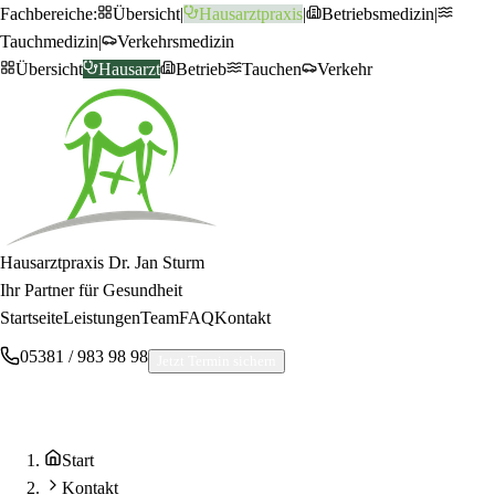
Fachbereiche:
Übersicht
|
Hausarztpraxis
|
Betriebsmedizin
|
Tauchmedizin
|
Verkehrsmedizin
Übersicht
Hausarzt
Betrieb
Tauchen
Verkehr
Hausarztpraxis Dr. Jan Sturm
Ihr Partner für Gesundheit
Startseite
Leistungen
Team
FAQ
Kontakt
05381 / 983 98 98
Jetzt Termin sichern
Start
Kontakt