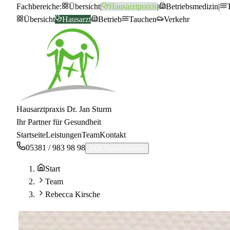
Fachbereiche:
Übersicht
|
Hausarztpraxis
|
Betriebsmedizin
|
Übersicht
Hausarzt
Betrieb
Tauchen
Verkehr
Hausarztpraxis Dr. Jan Sturm
Ihr Partner für Gesundheit
Startseite
Leistungen
Team
Kontakt
05381 / 983 98 98
Jetzt Termin sichern
Start
Team
Rebecca Kirsche